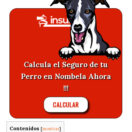
Calcula el Seguro de tu
Perro en Nombela Ahora
!!!
CALCULAR
Contenidos
[
mostrar
]