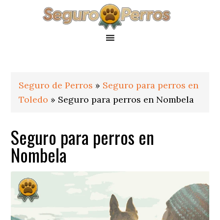
Saltar
Saltar
Saltar
a
al
al
la
contenido
pie
navegación
principal
de
principal
página
Seguro de Perros
»
Seguro para perros en
Toledo
»
Seguro para perros en Nombela
Seguro para perros en
Nombela