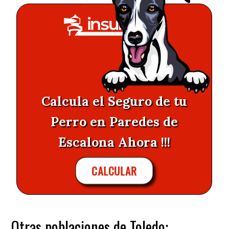
Calcula el Seguro de tu
Perro en Paredes de
Escalona Ahora !!!
CALCULAR
Otras poblaciones de Toledo: