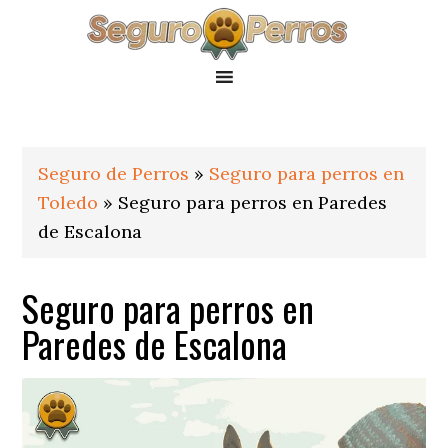
Saltar
Saltar
Saltar
a
al
al
la
contenido
pie
navegación
principal
de
principal
página
Seguro de Perros
»
Seguro para perros en
Toledo
»
Seguro para perros en Paredes
de Escalona
Seguro para perros en
Paredes de Escalona