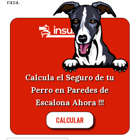
raza.
Calcula el Seguro de tu
Perro en Paredes de
Escalona Ahora !!!
CALCULAR