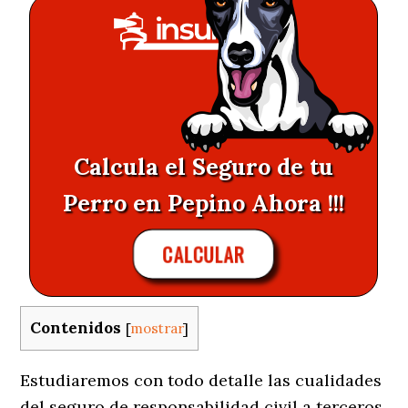
Calcula el Seguro de tu
Perro en Pepino Ahora !!!
CALCULAR
Contenidos
[
mostrar
]
Estudiaremos con todo detalle las cualidades
del seguro de responsabilidad civil a terceros