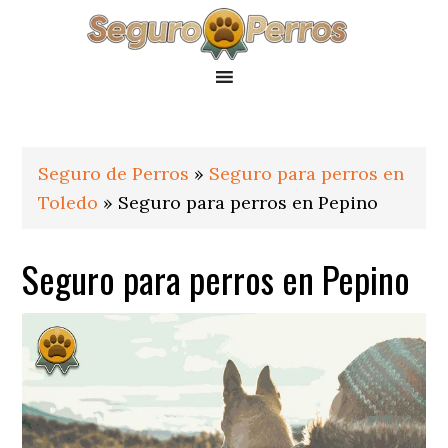
Saltar
Saltar
Saltar
a
al
al
la
contenido
pie
navegación
principal
de
principal
página
Seguro de Perros
»
Seguro para perros en
Toledo
»
Seguro para perros en Pepino
Seguro para perros en Pepino