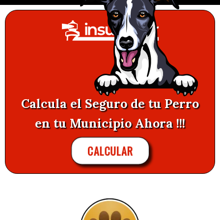
Calcula el Seguro de tu Perro
en tu Municipio Ahora !!!
CALCULAR