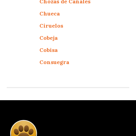
Chozas de Canales
Chueca
Ciruelos
Cobeja
Cobisa
Consuegra