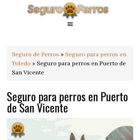
Saltar
Saltar
Saltar
a
al
al
la
contenido
pie
navegación
principal
de
principal
página
Seguro de Perros
»
Seguro para perros en
Toledo
»
Seguro para perros en Puerto de
San Vicente
Seguro para perros en Puerto
de San Vicente