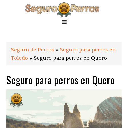
Saltar
Saltar
Saltar
a
al
al
la
contenido
pie
navegación
principal
de
principal
página
Seguro de Perros
»
Seguro para perros en
Toledo
»
Seguro para perros en Quero
Seguro para perros en Quero