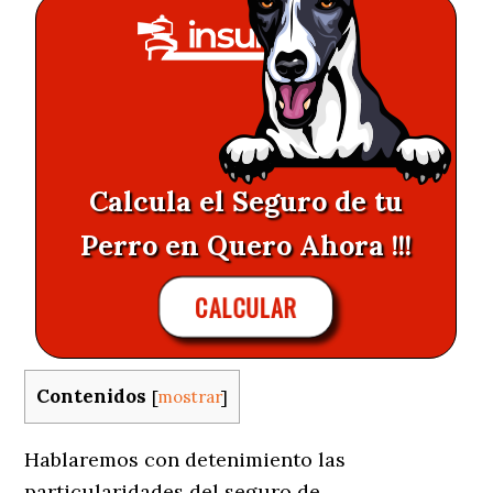
Calcula el Seguro de tu
Perro en Quero Ahora !!!
CALCULAR
Contenidos
[
mostrar
]
Hablaremos con detenimiento las
particularidades del seguro de