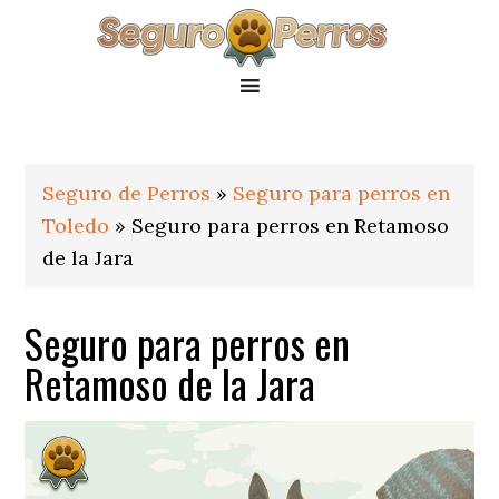
Saltar
Saltar
Saltar
a
al
al
la
contenido
pie
navegación
principal
de
principal
página
Seguro de Perros
»
Seguro para perros en
Toledo
»
Seguro para perros en Retamoso
de la Jara
Seguro para perros en
Retamoso de la Jara