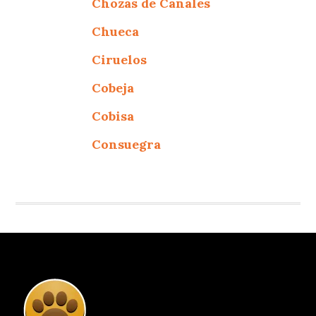
Chozas de Canales
Chueca
Ciruelos
Cobeja
Cobisa
Consuegra