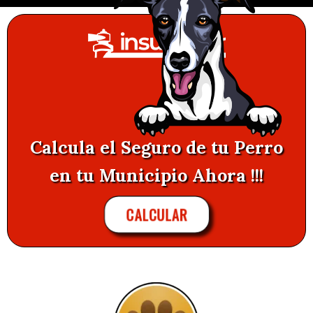
Calcula el Seguro de tu Perro
en tu Municipio Ahora !!!
CALCULAR