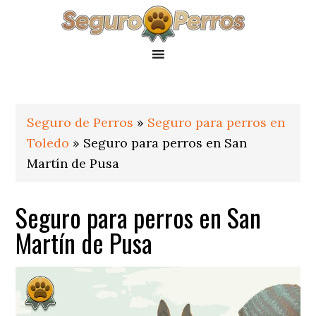
Saltar
Saltar
Saltar
a
al
al
la
contenido
pie
navegación
principal
de
principal
página
Seguro de Perros
»
Seguro para perros en
Toledo
»
Seguro para perros en San
Martín de Pusa
Seguro para perros en San
Martín de Pusa