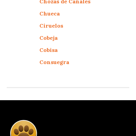
Chozas de Canales
Chueca
Ciruelos
Cobeja
Cobisa
Consuegra