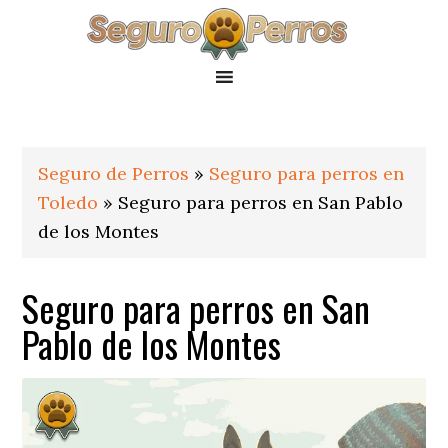
Saltar
Saltar
Saltar
a
al
al
la
contenido
pie
navegación
principal
de
principal
página
Seguro de Perros
»
Seguro para perros en
Toledo
»
Seguro para perros en San Pablo
de los Montes
Seguro para perros en San
Pablo de los Montes