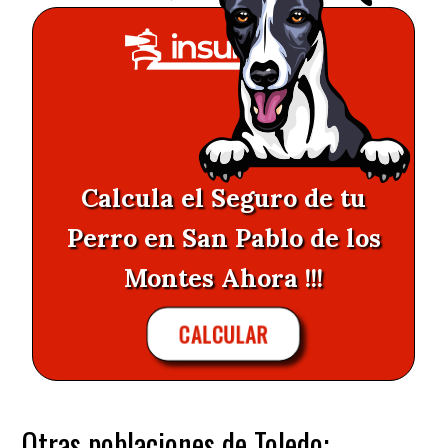
Calcula el Seguro de tu
Perro en San Pablo de los
Montes Ahora !!!
CALCULAR
Otras poblaciones de Toledo: