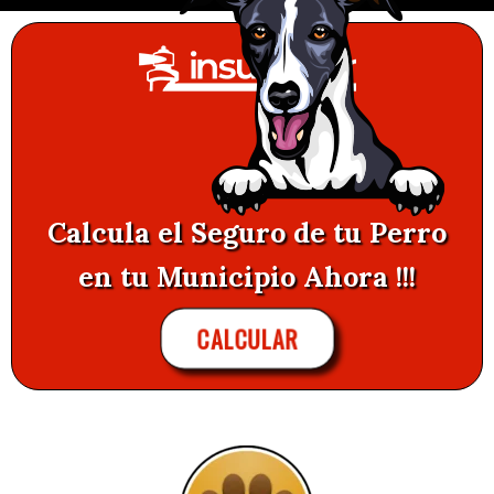
Calcula el Seguro de tu Perro
en tu Municipio Ahora !!!
CALCULAR