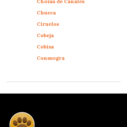
Chozas de Canales
Chueca
Ciruelos
Cobeja
Cobisa
Consuegra