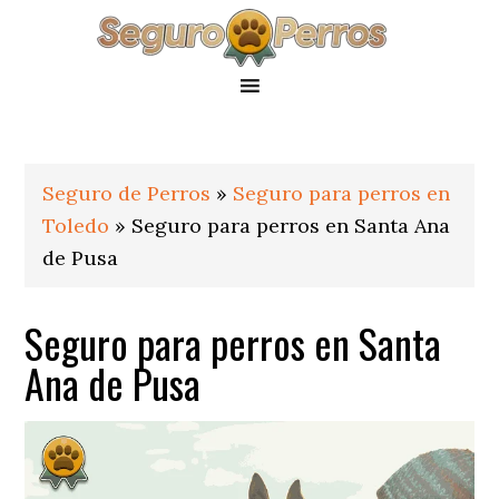
Saltar
Saltar
Saltar
a
al
al
la
contenido
pie
navegación
principal
de
principal
página
Seguro de Perros
»
Seguro para perros en
Toledo
»
Seguro para perros en Santa Ana
de Pusa
Seguro para perros en Santa
Ana de Pusa