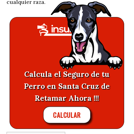
cualquier raza.
Calcula el Seguro de tu
Perro en Santa Cruz de
Retamar Ahora !!!
CALCULAR