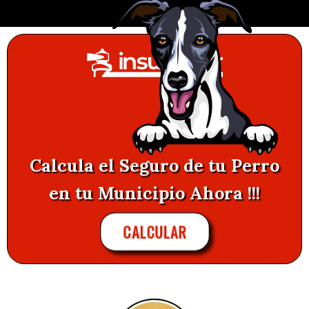
Calcula el Seguro de tu Perro
en tu Municipio Ahora !!!
CALCULAR