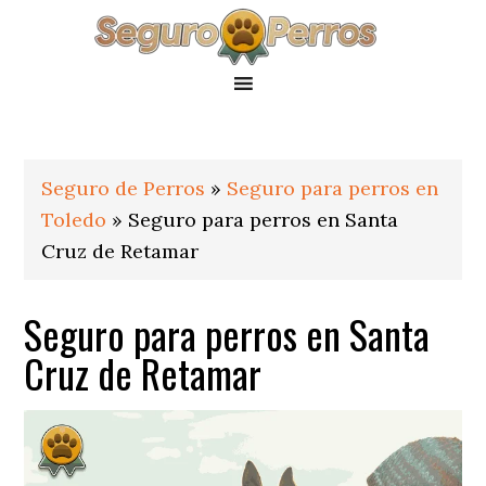
Saltar
Saltar
Saltar
a
al
al
la
contenido
pie
navegación
principal
de
principal
página
Seguro de Perros
»
Seguro para perros en
Toledo
»
Seguro para perros en Santa
Cruz de Retamar
Seguro para perros en Santa
Cruz de Retamar