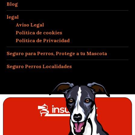
Blog
legal
Aviso Legal
Política de cookies
Política de Privacidad
Seguro para Perros, Protege a tu Mascota
Seguro Perros Localidades