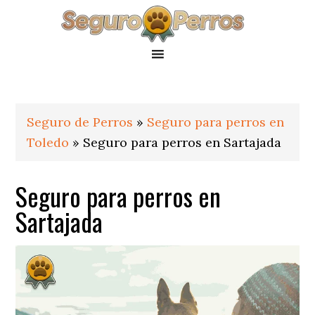
Saltar
Saltar
Saltar
a
al
al
la
contenido
pie
navegación
principal
de
principal
página
Seguro de Perros
»
Seguro para perros en
Toledo
»
Seguro para perros en Sartajada
Seguro para perros en
Sartajada