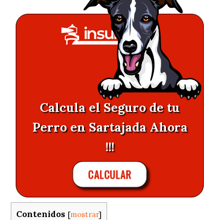
Calcula el Seguro de tu
Perro en Sartajada Ahora
!!!
CALCULAR
Contenidos
[
mostrar
]