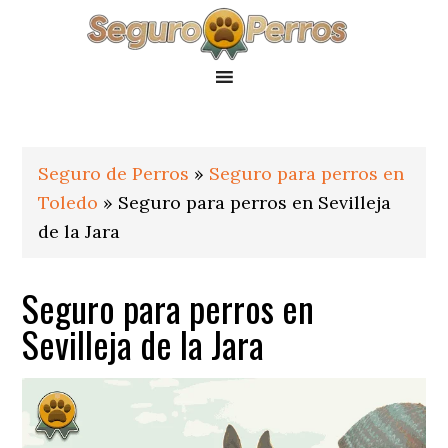
Saltar
Saltar
Saltar
a
al
al
la
contenido
pie
navegación
principal
de
principal
página
Seguro de Perros
»
Seguro para perros en
Toledo
»
Seguro para perros en Sevilleja
de la Jara
Seguro para perros en
Sevilleja de la Jara