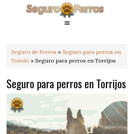
Saltar
Saltar
Saltar
a
al
al
la
contenido
pie
navegación
principal
de
principal
página
Seguro de Perros
»
Seguro para perros en
Toledo
»
Seguro para perros en Torrijos
Seguro para perros en Torrijos