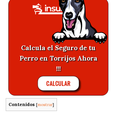
Calcula el Seguro de tu
Perro en Torrijos Ahora
!!!
CALCULAR
Contenidos
[
mostrar
]