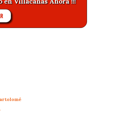
 en Villacañas Ahora !!!
AR
Bartolomé
o