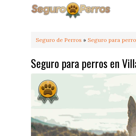
Saltar
Saltar
Saltar
a
al
al
la
contenido
pie
navegación
principal
de
principal
página
Seguro de Perros
»
Seguro para perro
Seguro para perros en Vil