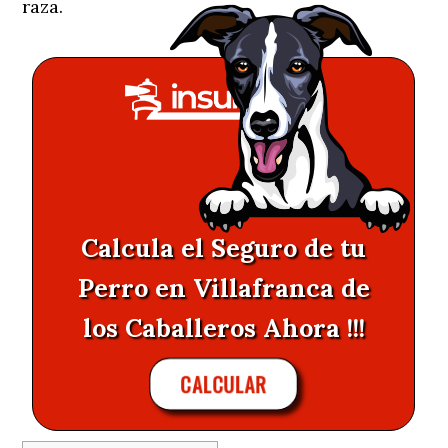
raza.
Calcula el Seguro de tu
Perro en Villafranca de
los Caballeros Ahora !!!
CALCULAR