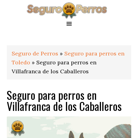
Saltar
Saltar
Saltar
a
al
al
la
contenido
pie
navegación
principal
de
principal
página
Seguro de Perros
»
Seguro para perros en
Toledo
»
Seguro para perros en
Villafranca de los Caballeros
Seguro para perros en
Villafranca de los Caballeros