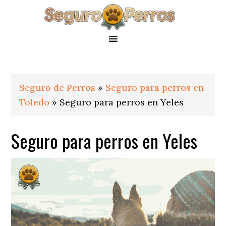
Saltar
Saltar
Saltar
a
al
al
la
contenido
pie
navegación
principal
de
principal
página
Seguro de Perros
»
Seguro para perros en
Toledo
»
Seguro para perros en Yeles
Seguro para perros en Yeles