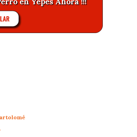
Perro en Yepes Ahora !!!
ULAR
Bartolomé
o