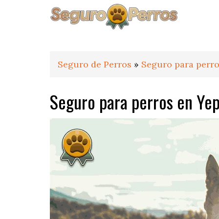
Saltar
Saltar
Saltar
a
al
al
la
contenido
pie
navegación
principal
de
principal
página
Seguro de Perros
»
Seguro para perro
Seguro para perros en Ye