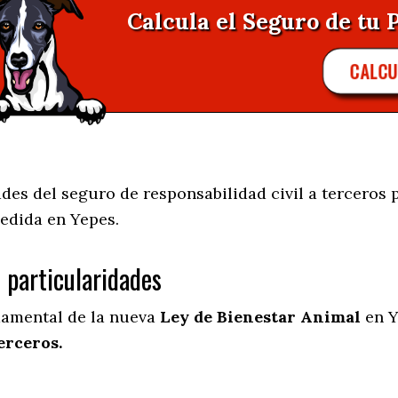
Calcula el Seguro de tu 
CALC
es del seguro de responsabilidad civil a terceros p
medida en
Yepes.
s particularidades
damental de la nueva
Ley de Bienestar Animal
en Y
erceros.