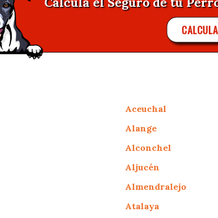
Calcula el Seguro de tu Perr
CALCUL
Aceuchal
Alange
Alconchel
Aljucén
Almendralejo
Atalaya