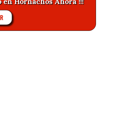
o en Hornachos Ahora !!!
AR