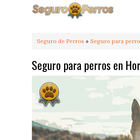
Saltar
Saltar
Saltar
a
al
al
la
contenido
pie
navegación
principal
de
principal
página
Seguro de Perros
»
Seguro para perro
Seguro para perros en Ho