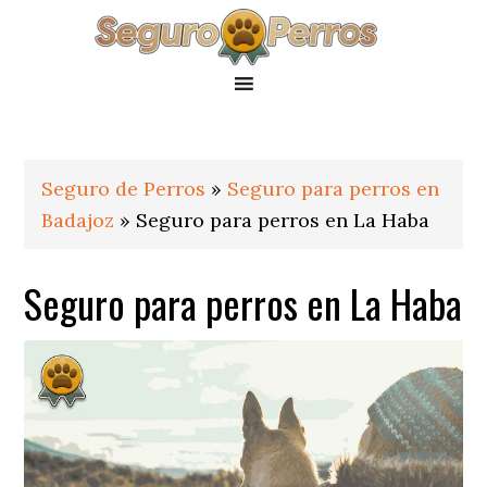
Saltar
Saltar
Saltar
a
al
al
la
contenido
pie
navegación
principal
de
principal
página
Seguro de Perros
»
Seguro para perros en
Badajoz
»
Seguro para perros en La Haba
Seguro para perros en La Haba