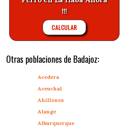
!!!
CALCULAR
Otras poblaciones de Badajoz:
Acedera
Aceuchal
Ahillones
Alange
Alburquerque