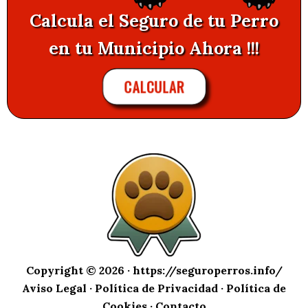
Calcula el Seguro de tu Perro
en tu Municipio Ahora !!!
CALCULAR
Copyright © 2026 ·
https://seguroperros.info/
Aviso Legal
·
Política de Privacidad
·
Política de
Cookies
·
Contacto