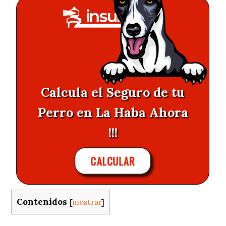
Calcula el Seguro de tu
Perro en La Haba Ahora
!!!
CALCULAR
Contenidos
[
mostrar
]