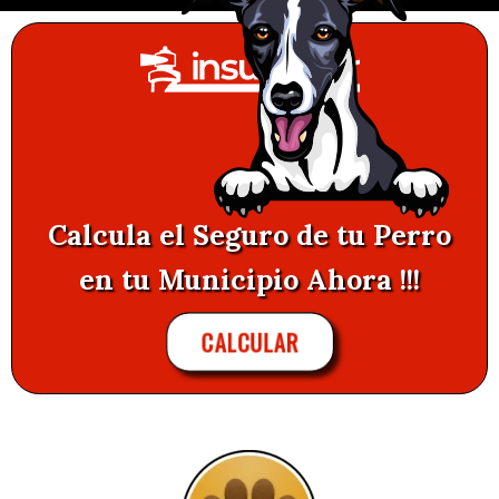
Calcula el Seguro de tu Perro
en tu Municipio Ahora !!!
CALCULAR