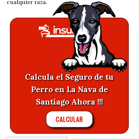
cualquier raza.
Calcula el Seguro de tu
Perro en La Nava de
Santiago Ahora !!!
CALCULAR