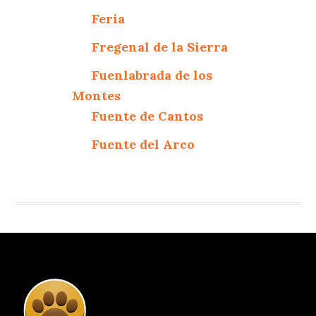
Feria
Fregenal de la Sierra
Fuenlabrada de los
Montes
Fuente de Cantos
Fuente del Arco