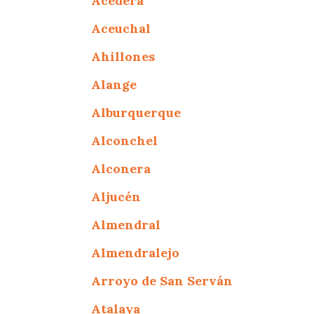
Acedera
Aceuchal
Ahillones
Alange
Alburquerque
Alconchel
Alconera
Aljucén
Almendral
Almendralejo
Arroyo de San Serván
Atalaya