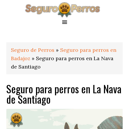
Saltar
Saltar
Saltar
a
al
al
la
contenido
pie
navegación
principal
de
principal
página
Seguro de Perros
»
Seguro para perros en
Badajoz
»
Seguro para perros en La Nava
de Santiago
Seguro para perros en La Nava
de Santiago