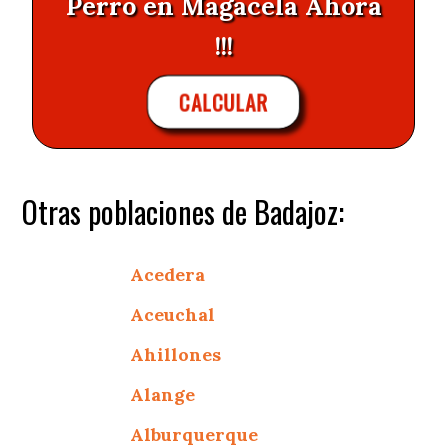
Perro en Magacela Ahora
!!!
CALCULAR
Otras poblaciones de Badajoz:
Acedera
Aceuchal
Ahillones
Alange
Alburquerque