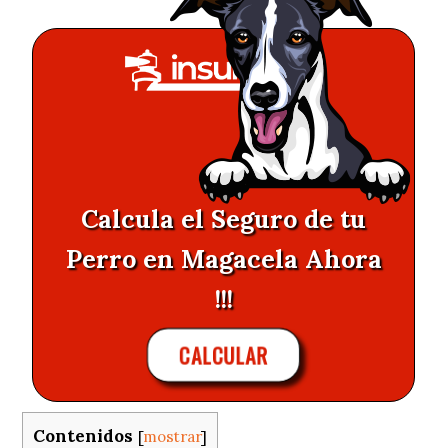
Calcula el Seguro de tu
Perro en Magacela Ahora
!!!
CALCULAR
Contenidos
[
mostrar
]