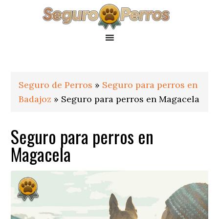
Saltar
Saltar
Saltar
a
al
al
la
contenido
pie
navegación
principal
de
principal
página
Seguro de Perros
»
Seguro para perros en
Badajoz
»
Seguro para perros en Magacela
Seguro para perros en
Magacela