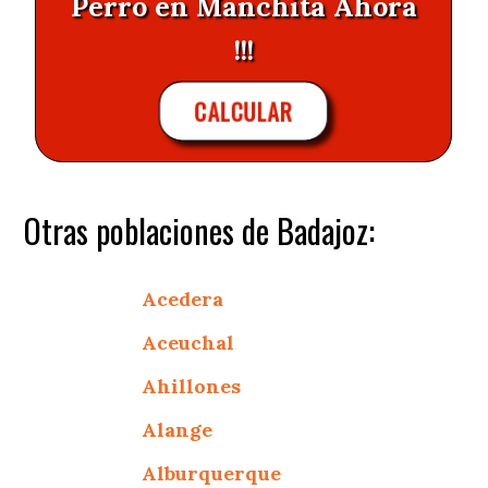
Perro en Manchita Ahora
!!!
CALCULAR
Otras poblaciones de Badajoz:
Acedera
Aceuchal
Ahillones
Alange
Alburquerque