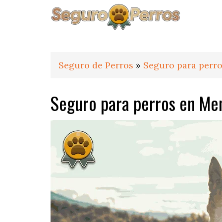
Saltar
Saltar
Saltar
a
al
al
la
contenido
pie
navegación
principal
de
principal
página
Seguro de Perros
»
Seguro para perro
Seguro para perros en Me