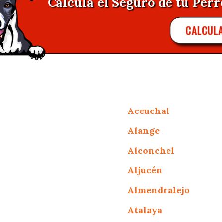
Calcula el Seguro de tu Perr
CALCUL
Aceuchal
Alange
Alconchel
Aljucén
Almendralejo
Atalaya