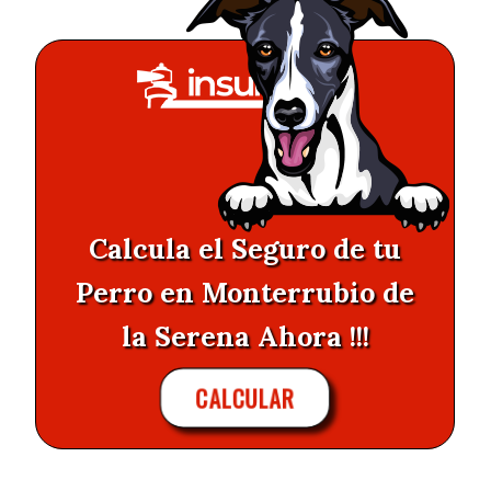
Calcula el Seguro de tu
Perro en Monterrubio de
la Serena Ahora !!!
CALCULAR