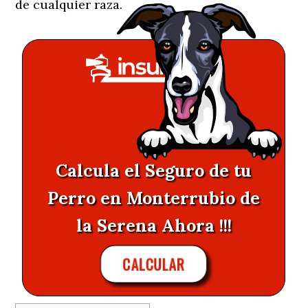
de cualquier raza.
Calcula el Seguro de tu
Perro en Monterrubio de
la Serena Ahora !!!
CALCULAR