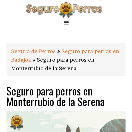
Saltar
Saltar
Saltar
a
al
al
la
contenido
pie
navegación
principal
de
principal
página
Seguro de Perros
»
Seguro para perros en
Badajoz
»
Seguro para perros en
Monterrubio de la Serena
Seguro para perros en
Monterrubio de la Serena