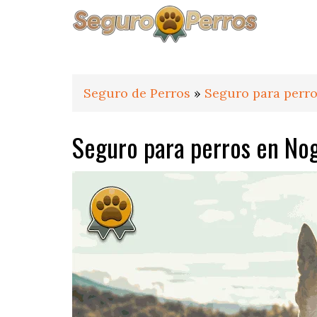
Saltar
Saltar
Saltar
a
al
al
la
contenido
pie
navegación
principal
de
principal
página
Seguro de Perros
»
Seguro para perro
Seguro para perros en No