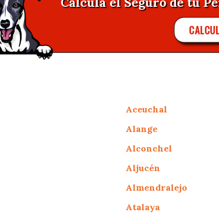
Calcula el Seguro de tu Pe
CALCU
Aceuchal
Alange
Alconchel
Aljucén
Almendralejo
Atalaya