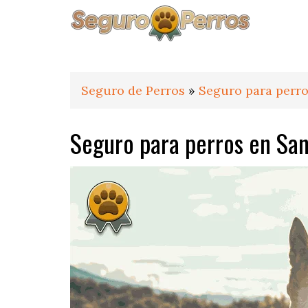
Saltar
Saltar
Saltar
a
al
al
la
contenido
pie
navegación
principal
de
principal
página
Seguro de Perros
»
Seguro para perro
Seguro para perros en San