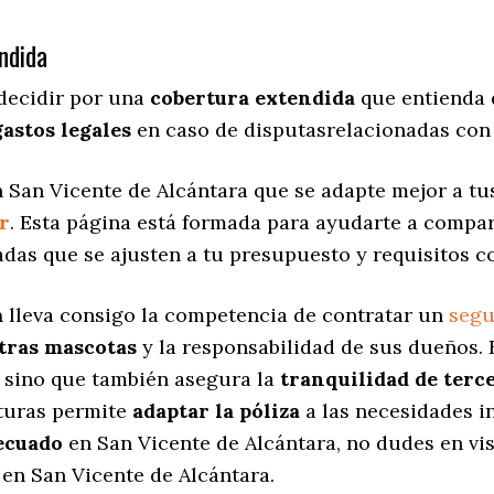
ndida
decidir por una
cobertura extendida
que entienda 
gastos legales
en caso de disputasrelacionadas con 
 San Vicente de Alcántara que se adapte mejor a tus
r
. Esta página está formada para ayudarte a compa
adas
que se ajusten a tu presupuesto y requisitos c
a
lleva consigo la competencia de contratar un
segu
stras mascotas
y la responsabilidad de sus dueños.
, sino que también asegura la
tranquilidad de terc
rturas permite
adaptar la póliza
a las necesidades i
ecuado
en San Vicente de Alcántara, no dudes en vi
en San Vicente de Alcántara.