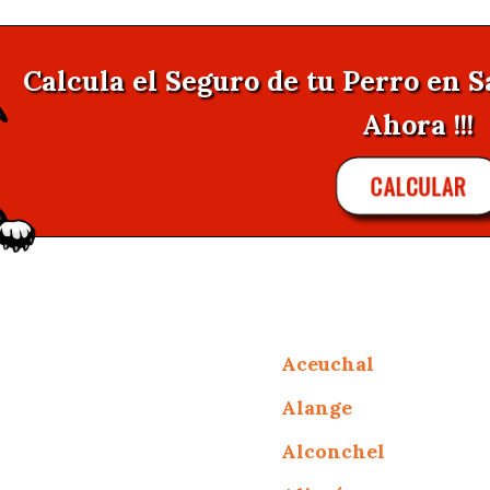
Calcula el Seguro de tu Perro en 
Ahora !!!
CALCULAR
Aceuchal
Alange
Alconchel