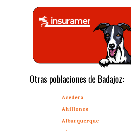
Otras poblaciones de Badajoz:
Acedera
Ahillones
Alburquerque