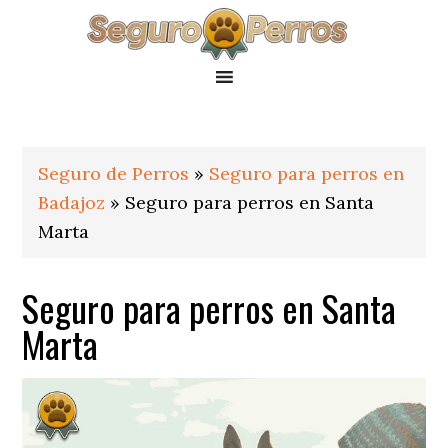
Saltar
Saltar
Saltar
a
al
al
la
contenido
pie
navegación
principal
de
principal
página
Seguro de Perros
»
Seguro para perros en
Badajoz
»
Seguro para perros en Santa
Marta
Seguro para perros en Santa
Marta