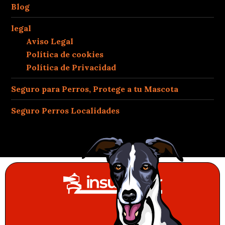
Blog
legal
Aviso Legal
Política de cookies
Política de Privacidad
Seguro para Perros, Protege a tu Mascota
Seguro Perros Localidades