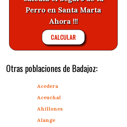
Perro en Santa Marta
Ahora !!!
CALCULAR
Otras poblaciones de Badajoz:
Acedera
Aceuchal
Ahillones
Alange