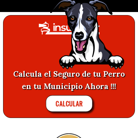
Calcula el Seguro de tu Perro
en tu Municipio Ahora !!!
CALCULAR