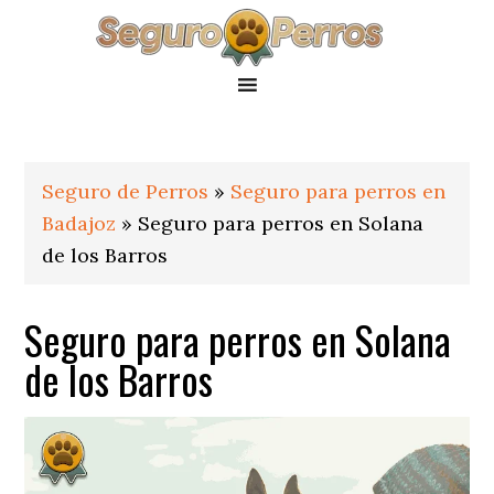
Saltar
Saltar
Saltar
a
al
al
la
contenido
pie
navegación
principal
de
principal
página
Seguro de Perros
»
Seguro para perros en
Badajoz
»
Seguro para perros en Solana
de los Barros
Seguro para perros en Solana
de los Barros