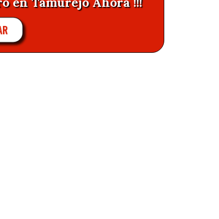
ro en Tamurejo Ahora !!!
AR