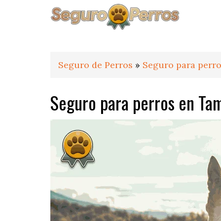
Saltar
Saltar
Saltar
a
al
al
la
contenido
pie
navegación
principal
de
principal
página
Seguro de Perros
»
Seguro para perro
Seguro para perros en Ta