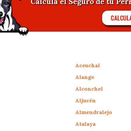
Calcula el Seguro de tu Per
CALCUL
Aceuchal
Alange
Alconchel
Aljucén
Almendralejo
Atalaya