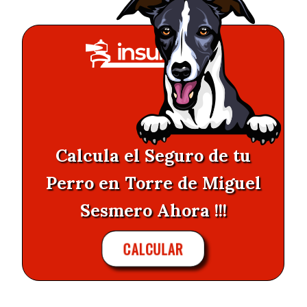
Calcula el Seguro de tu
Perro en Torre de Miguel
Sesmero Ahora !!!
CALCULAR