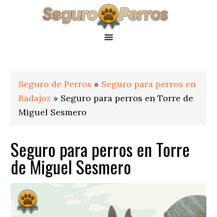
Saltar
Saltar
Saltar
a
al
al
la
contenido
pie
navegación
principal
de
principal
página
Seguro de Perros
»
Seguro para perros en
Badajoz
»
Seguro para perros en Torre de
Miguel Sesmero
Seguro para perros en Torre
de Miguel Sesmero