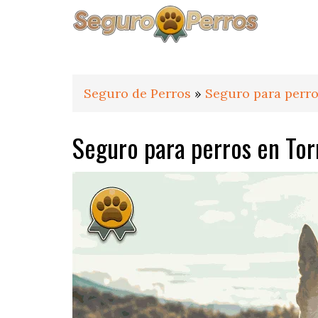
Saltar
Saltar
Saltar
a
al
al
la
contenido
pie
navegación
principal
de
principal
página
Seguro de Perros
»
Seguro para perro
Seguro para perros en To