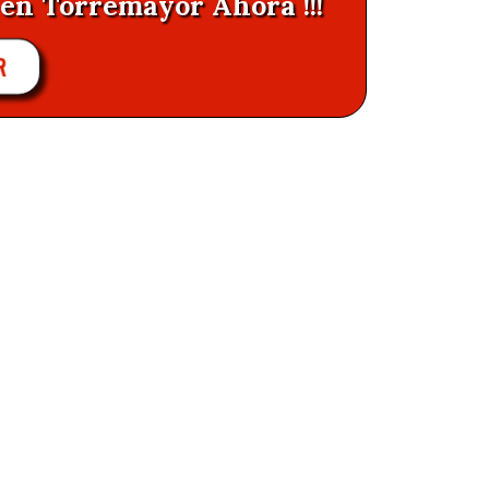
 en Torremayor Ahora !!!
R