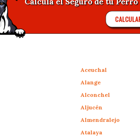
Calcula el Seguro de tu Perro
CALCULA
Aceuchal
Alange
Alconchel
Aljucén
Almendralejo
Atalaya