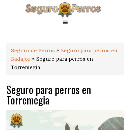
Saltar
Saltar
Saltar
a
al
al
la
contenido
pie
navegación
principal
de
principal
página
Seguro de Perros
»
Seguro para perros en
Badajoz
»
Seguro para perros en
Torremegia
Seguro para perros en
Torremegia