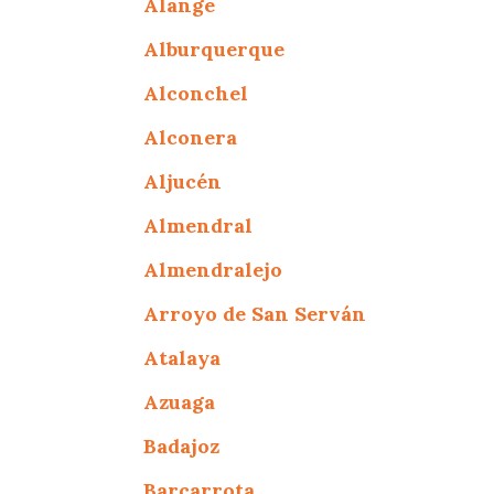
Alange
Alburquerque
Alconchel
Alconera
Aljucén
Almendral
Almendralejo
Arroyo de San Serván
Atalaya
Azuaga
Badajoz
Barcarrota