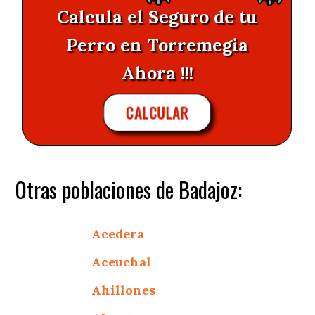
Calcula el Seguro de tu
Perro en Torremegia
Ahora !!!
CALCULAR
Otras poblaciones de Badajoz:
Acedera
Aceuchal
Ahillones