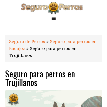
Saltar
Saltar
Saltar
a
al
al
la
contenido
pie
navegación
principal
de
principal
página
Seguro de Perros
»
Seguro para perros en
Badajoz
»
Seguro para perros en
Trujillanos
Seguro para perros en
Trujillanos