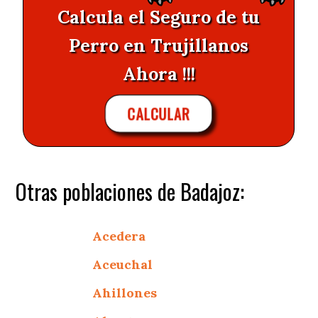
Calcula el Seguro de tu
Perro en Trujillanos
Ahora !!!
CALCULAR
Otras poblaciones de Badajoz:
Acedera
Aceuchal
Ahillones