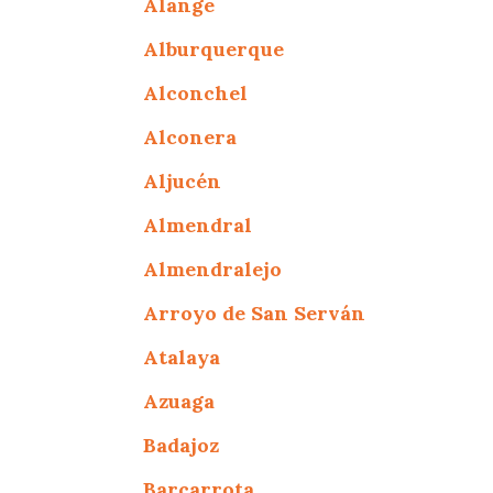
Alange
Alburquerque
Alconchel
Alconera
Aljucén
Almendral
Almendralejo
Arroyo de San Serván
Atalaya
Azuaga
Badajoz
Barcarrota