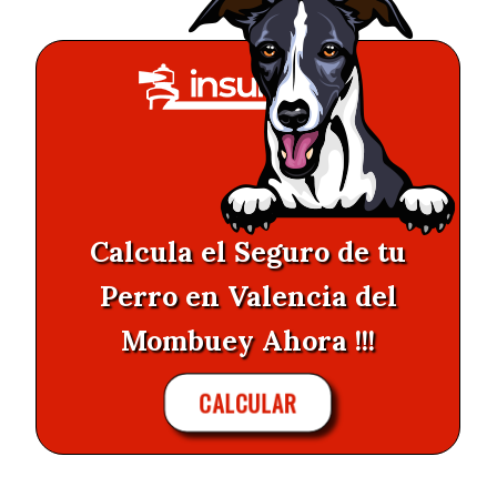
Calcula el Seguro de tu
Perro en Valencia del
Mombuey Ahora !!!
CALCULAR