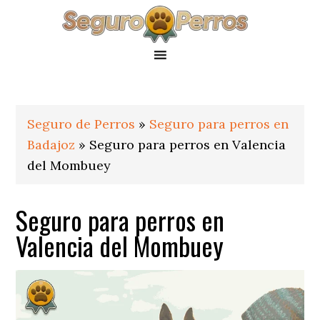
Saltar
Saltar
Saltar
a
al
al
la
contenido
pie
navegación
principal
de
principal
página
Seguro de Perros
»
Seguro para perros en
Badajoz
»
Seguro para perros en Valencia
del Mombuey
Seguro para perros en
Valencia del Mombuey