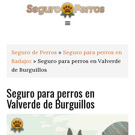
Saltar
Saltar
Saltar
a
al
al
la
contenido
pie
navegación
principal
de
principal
página
Seguro de Perros
»
Seguro para perros en
Badajoz
»
Seguro para perros en Valverde
de Burguillos
Seguro para perros en
Valverde de Burguillos