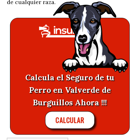
de cualquier raza.
Calcula el Seguro de tu
Perro en Valverde de
Burguillos Ahora !!!
CALCULAR