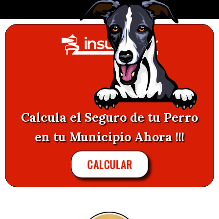
Calcula el Seguro de tu Perro
en tu Municipio Ahora !!!
CALCULAR