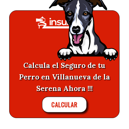
Calcula el Seguro de tu
Perro en Villanueva de la
Serena Ahora !!!
CALCULAR