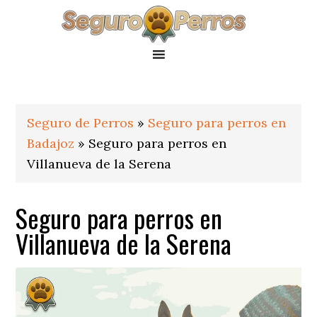
Saltar
Saltar
Saltar
a
al
al
la
contenido
pie
navegación
principal
de
principal
página
Seguro de Perros
»
Seguro para perros en
Badajoz
»
Seguro para perros en
Villanueva de la Serena
Seguro para perros en
Villanueva de la Serena