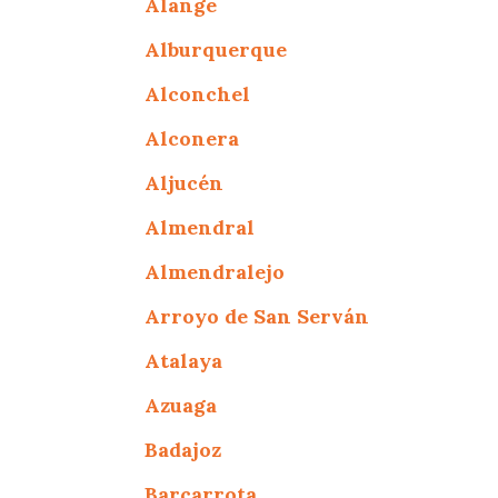
Alange
Alburquerque
Alconchel
Alconera
Aljucén
Almendral
Almendralejo
Arroyo de San Serván
Atalaya
Azuaga
Badajoz
Barcarrota