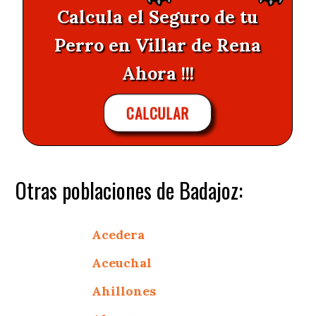
Calcula el Seguro de tu
Perro en Villar de Rena
Ahora !!!
CALCULAR
Otras poblaciones de Badajoz:
Acedera
Aceuchal
Ahillones