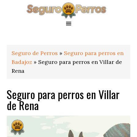
Saltar
Saltar
Saltar
a
al
al
la
contenido
pie
navegación
principal
de
principal
página
Seguro de Perros
»
Seguro para perros en
Badajoz
»
Seguro para perros en Villar de
Rena
Seguro para perros en Villar
de Rena