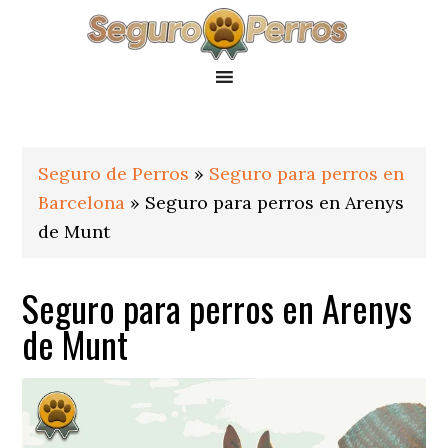
Saltar
Saltar
Saltar
a
al
al
la
contenido
pie
navegación
principal
de
principal
página
Seguro de Perros
»
Seguro para perros en
Barcelona
»
Seguro para perros en Arenys
de Munt
Seguro para perros en Arenys
de Munt