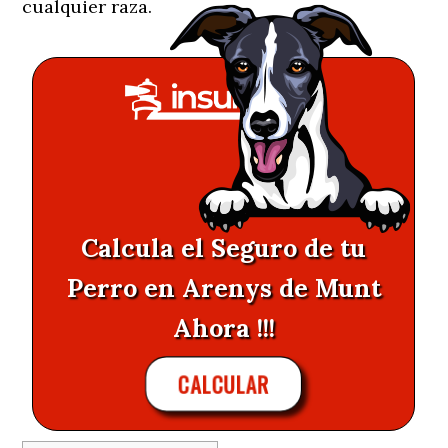
cualquier raza.
Calcula el Seguro de tu
Perro en Arenys de Munt
Ahora !!!
CALCULAR