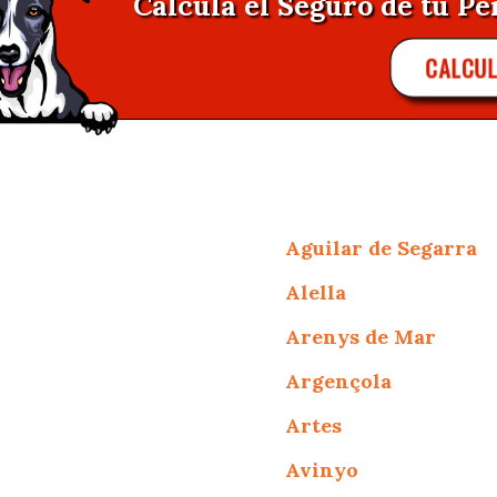
Calcula el Seguro de tu Pe
CALCU
Aguilar de Segarra
Alella
Arenys de Mar
Argençola
Artes
Avinyo