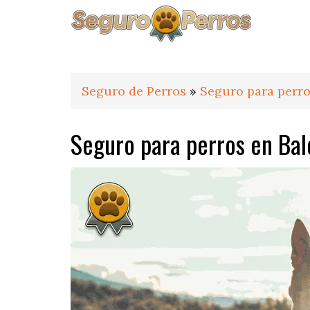
Saltar
Saltar
Saltar
a
al
al
la
contenido
pie
navegación
principal
de
principal
página
Seguro de Perros
»
Seguro para perro
Seguro para perros en Ba