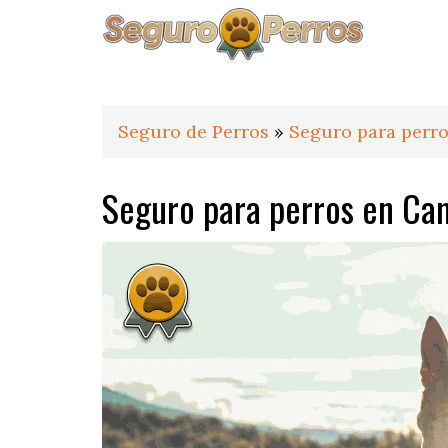
Saltar
Saltar
Saltar
a
al
al
la
contenido
pie
navegación
principal
de
principal
página
Seguro de Perros
»
Seguro para perro
Seguro para perros en Ca