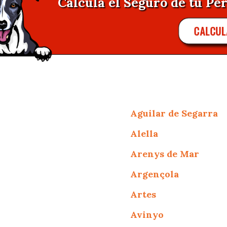
Calcula el Seguro de tu Pe
CALCUL
Aguilar de Segarra
Alella
Arenys de Mar
Argençola
Artes
Avinyo