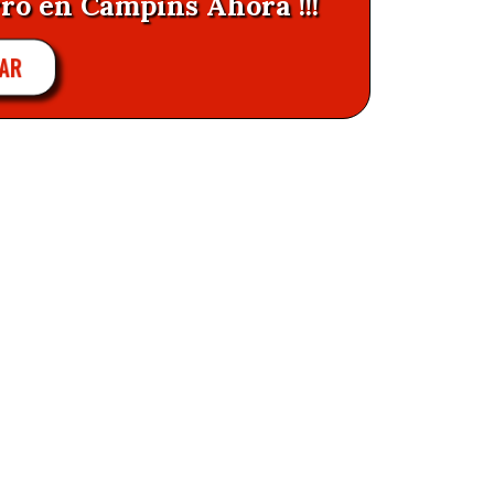
rro en Campins Ahora !!!
AR