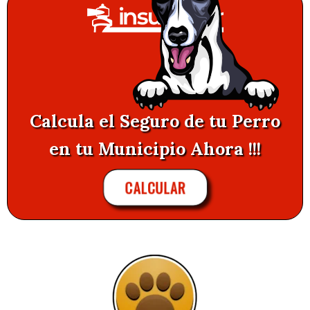
Calcula el Seguro de tu Perro
en tu Municipio Ahora !!!
CALCULAR