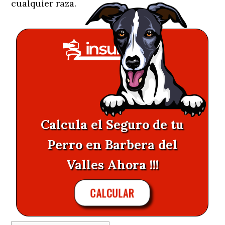
cualquier raza.
Calcula el Seguro de tu
Perro en Barbera del
Valles Ahora !!!
CALCULAR