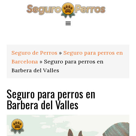
Saltar
Saltar
Saltar
a
al
al
la
contenido
pie
navegación
principal
de
principal
página
Seguro de Perros
»
Seguro para perros en
Barcelona
»
Seguro para perros en
Barbera del Valles
Seguro para perros en
Barbera del Valles