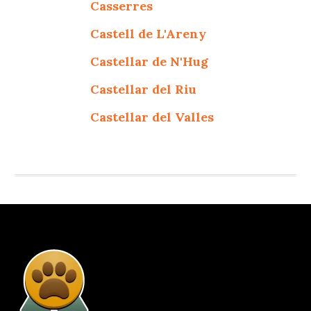
Casserres
Castell de L'Areny
Castellar de N'Hug
Castellar del Riu
Castellar del Valles