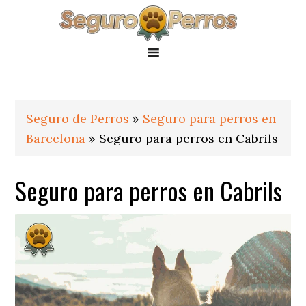
Saltar
Saltar
Saltar
a
al
al
la
contenido
pie
navegación
principal
de
principal
página
Seguro de Perros
»
Seguro para perros en
Barcelona
»
Seguro para perros en Cabrils
Seguro para perros en Cabrils