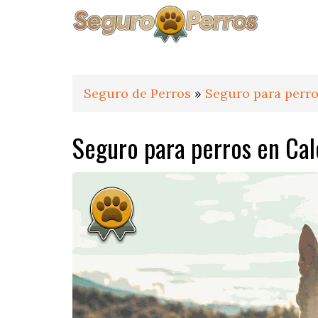
Saltar
Saltar
Saltar
a
al
al
la
contenido
pie
navegación
principal
de
principal
página
Seguro de Perros
»
Seguro para perro
Seguro para perros en Cal