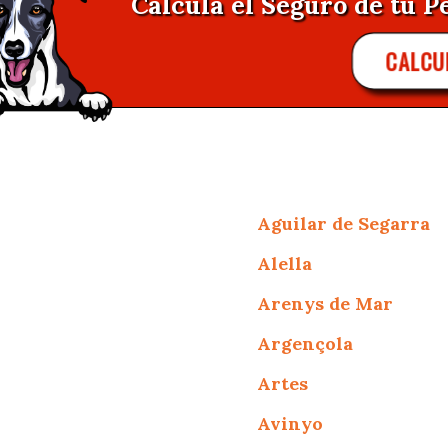
Calcula el Seguro de tu Pe
CALCU
Aguilar de Segarra
Alella
Arenys de Mar
Argençola
Artes
Avinyo