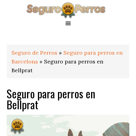
Saltar
Saltar
Saltar
a
al
al
la
contenido
pie
navegación
principal
de
principal
página
Seguro de Perros
»
Seguro para perros en
Barcelona
»
Seguro para perros en
Bellprat
Seguro para perros en
Bellprat