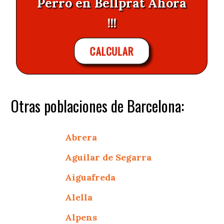
Perro en Bellprat Ahora
!!!
CALCULAR
Otras poblaciones de Barcelona:
Abrera
Aguilar de Segarra
Aiguafreda
Alella
Alpens