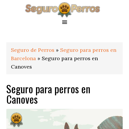
Saltar
Saltar
Saltar
a
al
al
la
contenido
pie
navegación
principal
de
principal
página
Seguro de Perros
»
Seguro para perros en
Barcelona
»
Seguro para perros en
Canoves
Seguro para perros en
Canoves