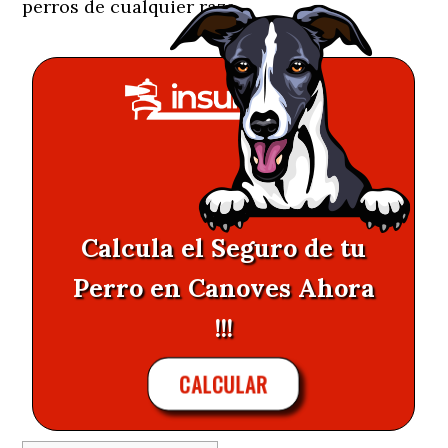
perros de cualquier raza.
Calcula el Seguro de tu
Perro en Canoves Ahora
!!!
CALCULAR