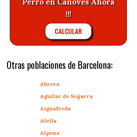
Perro en Canoves Ahora
!!!
CALCULAR
Otras poblaciones de Barcelona:
Abrera
Aguilar de Segarra
Aiguafreda
Alella
Alpens