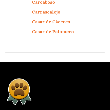
Carcaboso
Carrascalejo
Casar de Cáceres
Casar de Palomero