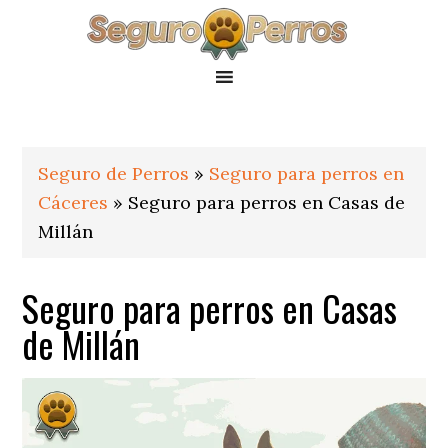
Saltar
Saltar
Saltar
a
al
al
la
contenido
pie
navegación
principal
de
principal
página
Seguro de Perros
»
Seguro para perros en
Cáceres
»
Seguro para perros en Casas de
Millán
Seguro para perros en Casas
de Millán