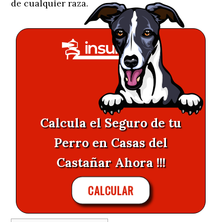
de cualquier raza.
Calcula el Seguro de tu
Perro en Casas del
Castañar Ahora !!!
CALCULAR