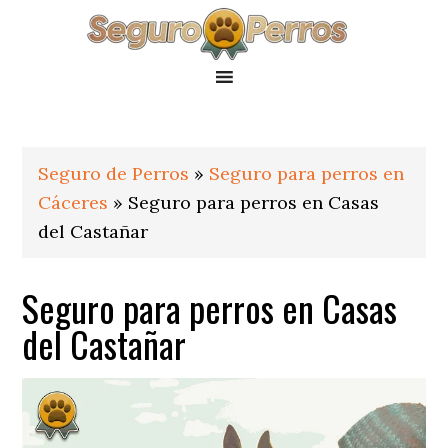
Saltar
Saltar
Saltar
a
al
al
la
contenido
pie
navegación
principal
de
principal
página
Seguro de Perros
»
Seguro para perros en
Cáceres
»
Seguro para perros en Casas
del Castañar
Seguro para perros en Casas
del Castañar