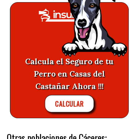
Calcula el Seguro de tu
Perro en Casas del
Castañar Ahora !!!
CALCULAR
Otras poblaciones de Cáceres: