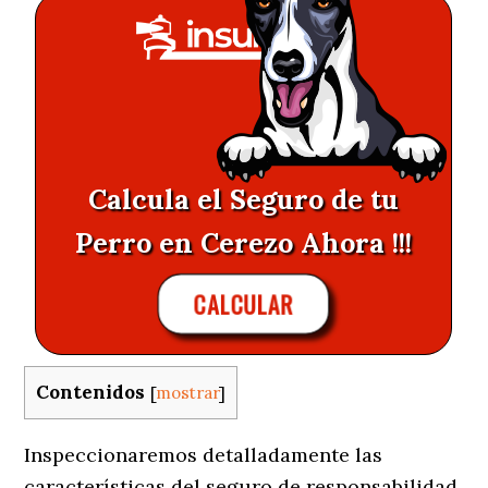
Calcula el Seguro de tu
Perro en Cerezo Ahora !!!
CALCULAR
Contenidos
[
mostrar
]
Inspeccionaremos detalladamente las
características del seguro de responsabilidad