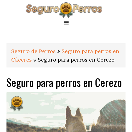
Saltar
Saltar
Saltar
a
al
al
la
contenido
pie
navegación
principal
de
principal
página
Seguro de Perros
»
Seguro para perros en
Cáceres
»
Seguro para perros en Cerezo
Seguro para perros en Cerezo