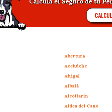
Calcula el Seguro de tu Per
CALCUL
Abertura
Acehúche
Ahigal
Albalá
Alcollarín
Aldea del Cano