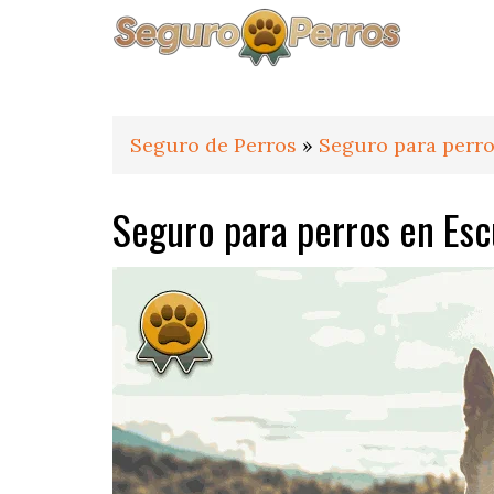
Saltar
Saltar
Saltar
a
al
al
la
contenido
pie
navegación
principal
de
principal
página
Seguro de Perros
»
Seguro para perro
Seguro para perros en Esc