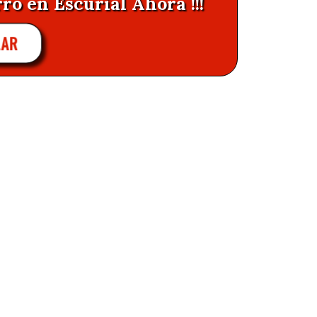
ro en Escurial Ahora !!!
AR