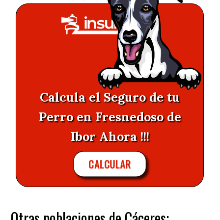
Calcula el Seguro de tu
Perro en Fresnedoso de
Ibor Ahora !!!
CALCULAR
Otras poblaciones de Cáceres: