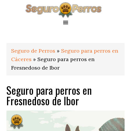
Saltar
Saltar
Saltar
a
al
al
la
contenido
pie
navegación
principal
de
principal
página
Seguro de Perros
»
Seguro para perros en
Cáceres
»
Seguro para perros en
Fresnedoso de Ibor
Seguro para perros en
Fresnedoso de Ibor